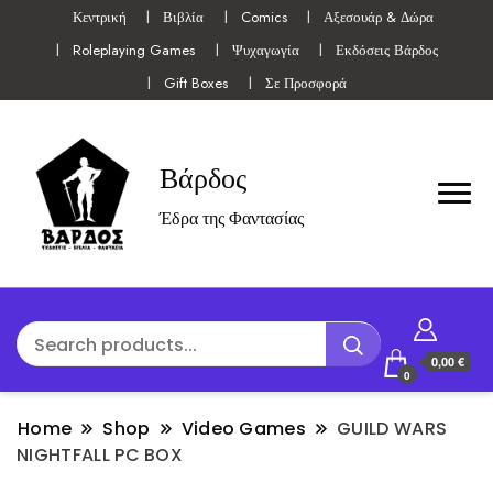
Κεντρική
Βιβλία
Comics
Αξεσουάρ & Δώρα
Roleplaying Games
Ψυχαγωγία
Εκδόσεις Βάρδος
Gift Boxes
Σε Προσφορά
Βάρδος
Έδρα της Φαντασίας
0,00 €
0
Home
Shop
Video Games
GUILD WARS
NIGHTFALL PC BOX