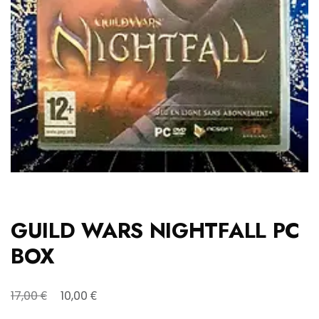
GUILD WARS NIGHTFALL PC
BOX
Original
Η
€
€
17,00
10,00
price
τρέχουσα