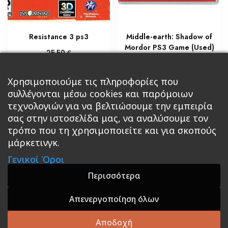
Resistance 3 ps3
Middle-earth: Shadow of
Mordor PS3 Game (Used)
€
25,50
€
8,50
Διαβάστε περισσότερα
Προσθήκη στο καλάθι
Χρησιμοποιούμε τις πληροφορίες που
συλλέγονται μέσω cookies και παρόμοιων
τεχνολογιών για να βελτιώσουμε την εμπειρία
σας στην ιστοσελίδα μας, να αναλύσουμε τον
τρόπο που τη χρησιμοποιείτε και για σκοπούς
μάρκετινγκ.
Κεντρική
Βιβλία
Comics
Αξεσουάρ & Δώρα
Γενικοί Όροι
Roleplaying Games
Ψυχαγωγία
Εκδόσεις Βάρδος
Gift Boxes
Σε Προσφορά
Περισσότερα
Απενεργοποίηση όλων
A theme by GradientThemes - A theme by Gradient
Themes
Αποδοχή