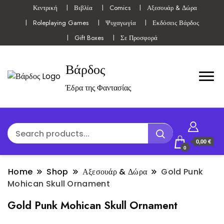
Κεντρική
Βιβλία
Comics
Αξεσουάρ & Δώρα
Roleplaying Games
Ψυχαγωγία
Εκδόσεις Βάρδος
Gift Boxes
Σε Προσφορά
Βάρδος
Έδρα της Φαντασίας
0,00 €
0
Home
Shop
Αξεσουάρ & Δώρα
Gold Punk
Mohican Skull Ornament
Gold Punk Mohican Skull Ornament