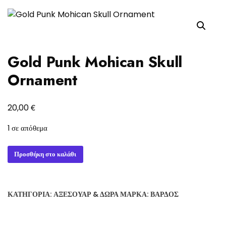
Gold Punk Mohican Skull
Ornament
€
20,00
1 σε απόθεμα
Gold
Προσθήκη στο καλάθι
Punk
Mohican
Skull
ΚΑΤΗΓΟΡΊΑ:
ΑΞΕΣΟΥΆΡ & ΔΏΡΑ
ΜΆΡΚΑ:
ΒΆΡΔΟΣ
Ornament
ποσότητα