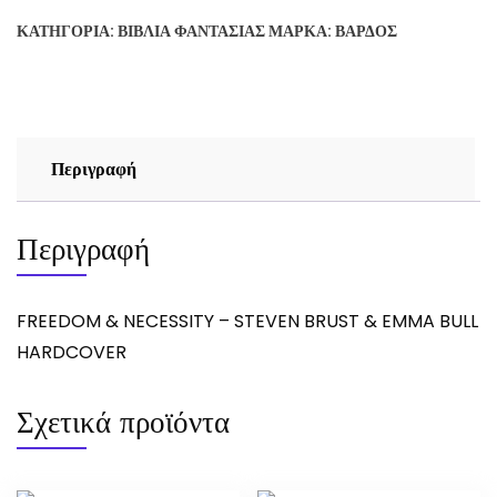
-
ΚΑΤΗΓΟΡΊΑ:
ΒΙΒΛΊΑ ΦΑΝΤΑΣΊΑΣ
ΜΆΡΚΑ:
ΒΆΡΔΟΣ
STEVEN
BRUST
&
EMMA
BULL
Περιγραφή
ποσότητα
Περιγραφή
FREEDOM & NECESSITY – STEVEN BRUST & EMMA BULL
HARDCOVER
Σχετικά προϊόντα