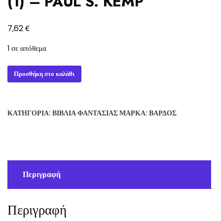
(1) – PAUL S. KEMP
€
7,62
1 σε απόθεμα
FORGOTTEN
Προσθήκη στο καλάθι
REALMS:
ΤΟ
ΠΕΠΛΟ
ΚΑΤΗΓΟΡΊΑ:
ΒΙΒΛΊΑ ΦΑΝΤΑΣΊΑΣ
ΜΆΡΚΑ:
ΒΆΡΔΟΣ
ΤΟΥ
ΛΥΚΟΦΩΤΟΣ
(1)
-
PAUL
Περιγραφή
S.
KEMP
ποσότητα
Περιγραφή