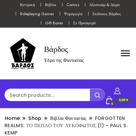
Κεντρική
Βιβλία
Comics
Αξεσουάρ & Δώρα
Roleplaying Games
Ψυχαγωγία
Εκδόσεις Βάρδος
Gift Boxes
Σε Προσφορά
Βάρδος
Έδρα της Φαντασίας
0,00 €
0
Home
Shop
Βιβλία Φαντασίας
FORGOTTEN
REALMS: ΤΟ ΠΕΠΛΟ ΤΟΥ ΛΥΚΟΦΩΤΟΣ (1) – PAUL S.
KEMP