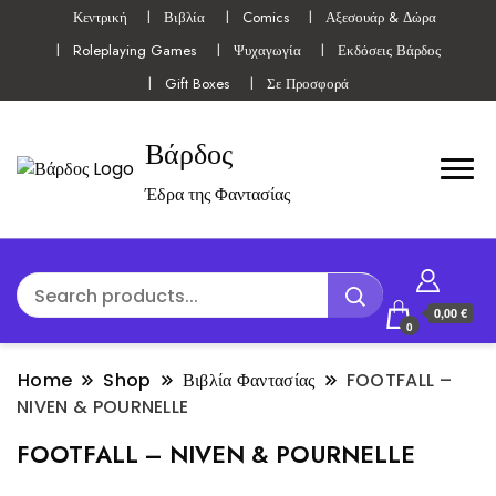
Κεντρική
Βιβλία
Comics
Αξεσουάρ & Δώρα
Roleplaying Games
Ψυχαγωγία
Εκδόσεις Βάρδος
Gift Boxes
Σε Προσφορά
Βάρδος
Έδρα της Φαντασίας
0,00 €
0
Home
Shop
Βιβλία Φαντασίας
FOOTFALL –
NIVEN & POURNELLE
FOOTFALL – NIVEN & POURNELLE