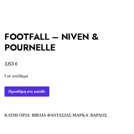
FOOTFALL – NIVEN &
POURNELLE
€
3,63
1 σε απόθεμα
FOOTFALL
Προσθήκη στο καλάθι
-
NIVEN
&
ΚΑΤΗΓΟΡΊΑ:
ΒΙΒΛΊΑ ΦΑΝΤΑΣΊΑΣ
ΜΆΡΚΑ:
ΒΆΡΔΟΣ
POURNELLE
ποσότητα