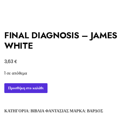
FINAL DIAGNOSIS – JAMES
WHITE
€
3,63
1 σε απόθεμα
FINAL
Προσθήκη στο καλάθι
DIAGNOSIS
-
JAMES
ΚΑΤΗΓΟΡΊΑ:
ΒΙΒΛΊΑ ΦΑΝΤΑΣΊΑΣ
ΜΆΡΚΑ:
ΒΆΡΔΟΣ
WHITE
ποσότητα