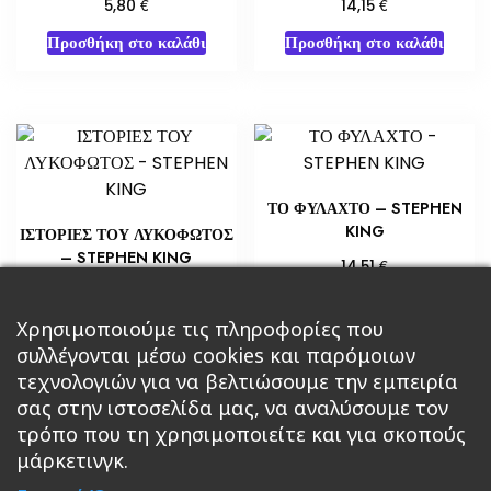
€
€
5,80
14,15
Προσθήκη στο καλάθι
Προσθήκη στο καλάθι
ΤΟ ΦΥΛΑΧΤΟ – STEPHEN
KING
ΙΣΤΟΡΙΕΣ ΤΟΥ ΛΥΚΟΦΩΤΟΣ
– STEPHEN KING
€
14,51
€
5,65
Προσθήκη στο καλάθι
Χρησιμοποιούμε τις πληροφορίες που
Διαβάστε περισσότερα
συλλέγονται μέσω cookies και παρόμοιων
τεχνολογιών για να βελτιώσουμε την εμπειρία
σας στην ιστοσελίδα μας, να αναλύσουμε τον
τρόπο που τη χρησιμοποιείτε και για σκοπούς
μάρκετινγκ.
Κεντρική
Βιβλία
Comics
Αξεσουάρ & Δώρα