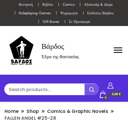
Κεντρική
Βιβλία
Comics
Αξεσουάρ & Δώρα
Roleplaying Games
Ψυχαγωγία
Εκδόσεις Βάρδος
Gift Boxes
Σε Προσφορά
Βάρδος
Έδρα της Φαντασίας
0,00 €
0
Home
Shop
Comics & Graphic Novels
FALLEN ANGEL #25-28