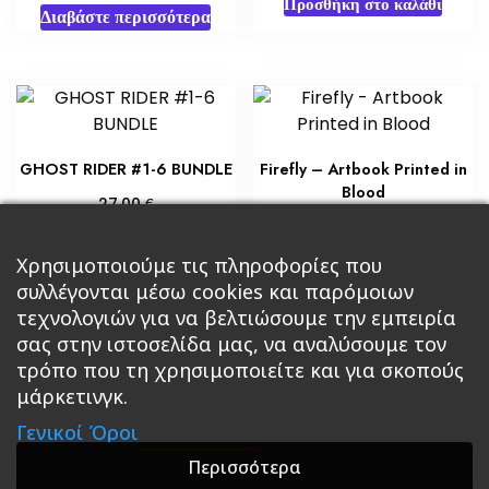
Προσθήκη στο καλάθι
Διαβάστε περισσότερα
GHOST RIDER #1-6 BUNDLE
Firefly – Artbook Printed in
Blood
€
27,00
€
31,50
Προσθήκη στο καλάθι
Προσθήκη στο καλάθι
Χρησιμοποιούμε τις πληροφορίες που
συλλέγονται μέσω cookies και παρόμοιων
τεχνολογιών για να βελτιώσουμε την εμπειρία
σας στην ιστοσελίδα μας, να αναλύσουμε τον
τρόπο που τη χρησιμοποιείτε και για σκοπούς
μάρκετινγκ.
Κεντρική
Βιβλία
Comics
Αξεσουάρ & Δώρα
Γενικοί Όροι
Roleplaying Games
Ψυχαγωγία
Εκδόσεις Βάρδος
Gift Boxes
Σε Προσφορά
Περισσότερα