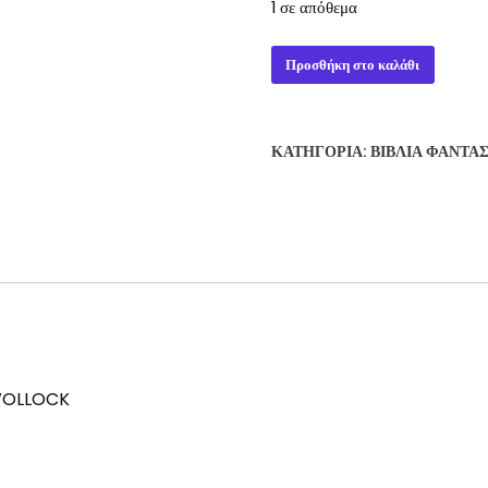
1 σε απόθεμα
ETIQUETTE
Προσθήκη στο καλάθι
FOR
OUTLAWS
-
ΚΑΤΗΓΟΡΊΑ:
ΒΙΒΛΊΑ ΦΑΝΤΑ
ROB
COHEN
&
DAVID
WOLLOCK
ποσότητα
WOLLOCK