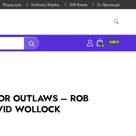
Ψυχαγωγία
Εκδόσεις Βάρδος
Gift Boxes
Σε Προσφορά
0,00 €
0
FOR OUTLAWS – ROB
VID WOLLOCK