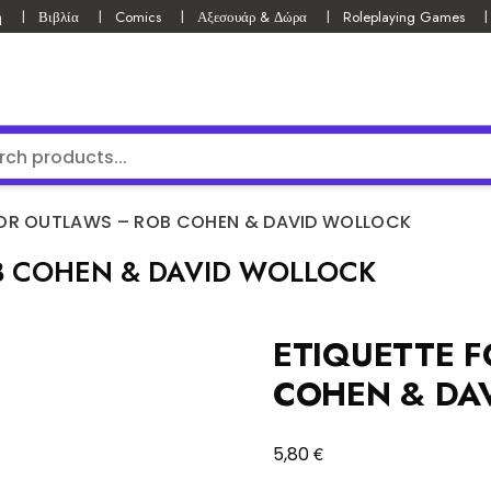
ή
Βιβλία
Comics
Αξεσουάρ & Δώρα
Roleplaying Games
FOR OUTLAWS – ROB COHEN & DAVID WOLLOCK
B COHEN & DAVID WOLLOCK
ETIQUETTE 
COHEN & DA
€
5,80