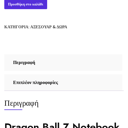
Dragon
Προσθήκη στο καλάθι
Ball
Z
Notebook
ΚΑΤΗΓΟΡΊΑ:
ΑΞΕΣΟΥΆΡ & ΔΏΡΑ
with
3D-
Effect
Goku
vs
Περιγραφή
Vegeta
ποσότητα
Επιπλέον πληροφορίες
Περιγραφή
Dragon Ball Z Notebook