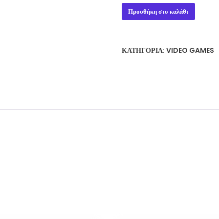
Dragon
Προσθήκη στο καλάθι
Age
Origins
PS3
ΚΑΤΗΓΟΡΊΑ:
VIDEO GAMES
Game
ποσότητα