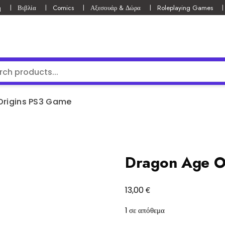
ή
Βιβλία
Comics
Αξεσουάρ & Δώρα
Roleplaying Games
Origins PS3 Game
Dragon Age O
€
13,00
1 σε απόθεμα