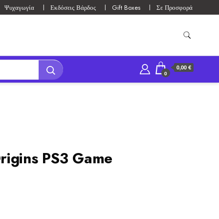
Ψυχαγωγία
Εκδόσεις Βάρδος
Gift Boxes
Σε Προσφορά
0,00 €
0
rigins PS3 Game