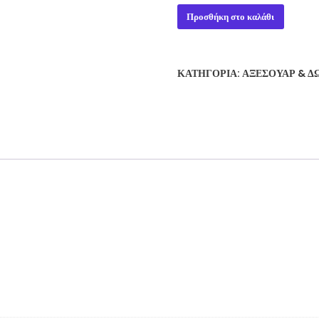
Decorative
Προσθήκη στο καλάθι
Roman
Soldier
Shot
ΚΑΤΗΓΟΡΊΑ:
ΑΞΕΣΟΥΆΡ & Δ
Glass
ποσότητα