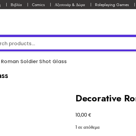
ή
Βιβλία
Comics
Αξεσουάρ & Δώρα
Roleplaying Games
 Roman Soldier Shot Glass
ass
Decorative Ro
€
10,00
1 σε απόθεμα