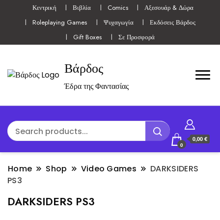
Κεντρική
Βιβλία
Comics
Αξεσουάρ & Δώρα
Roleplaying Games
Ψυχαγωγία
Εκδόσεις Βάρδος
Gift Boxes
Σε Προσφορά
Βάρδος
Έδρα της Φαντασίας
0,00 €
0
Home
Shop
Video Games
DARKSIDERS
PS3
DARKSIDERS PS3