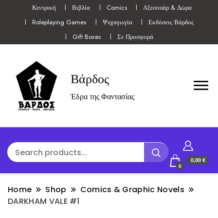
Κεντρική
Βιβλία
Comics
Αξεσουάρ & Δώρα
Roleplaying Games
Ψυχαγωγία
Εκδόσεις Βάρδος
Gift Boxes
Σε Προσφορά
Βάρδος
Έδρα της Φαντασίας
0,00 €
0
Home
Shop
Comics & Graphic Novels
DARKHAM VALE #1