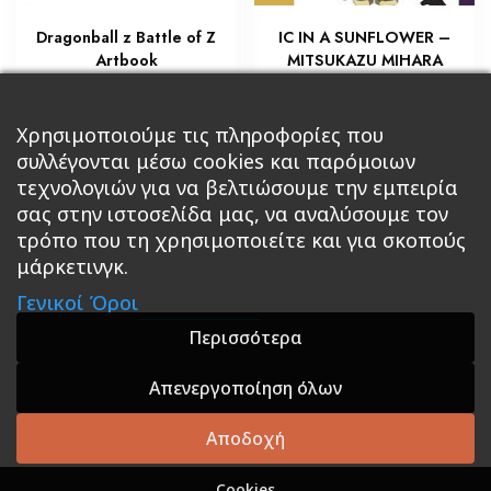
Dragonball z Battle of Z
IC IN A SUNFLOWER –
Artbook
MITSUKAZU MIHARA
€
€
18,00
7,20
Προσθήκη στο καλάθι
Χρησιμοποιούμε τις πληροφορίες που
Διαβάστε περισσότερα
συλλέγονται μέσω cookies και παρόμοιων
τεχνολογιών για να βελτιώσουμε την εμπειρία
σας στην ιστοσελίδα μας, να αναλύσουμε τον
τρόπο που τη χρησιμοποιείτε και για σκοπούς
μάρκετινγκ.
Κεντρική
Βιβλία
Comics
Αξεσουάρ & Δώρα
Γενικοί Όροι
Roleplaying Games
Ψυχαγωγία
Εκδόσεις Βάρδος
Gift Boxes
Σε Προσφορά
Περισσότερα
Απενεργοποίηση όλων
A theme by GradientThemes - A theme by Gradient
Themes
Αποδοχή
Cookies