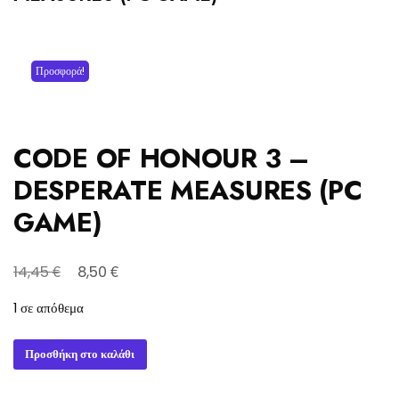
Προσφορά!
CODE OF HONOUR 3 –
DESPERATE MEASURES (PC
GAME)
Original
Η
€
€
14,45
8,50
price
τρέχουσα
1 σε απόθεμα
was:
τιμή
14,45 €.
είναι:
CODE
Προσθήκη στο καλάθι
8,50 €.
OF
HONOUR