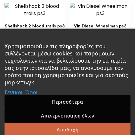
Shellshock 2 blood trails ps3
Vin Diesel Wheelman ps3
€
€
8,50
15,30
Προσθήκη στο καλάθι
Προσθήκη στο καλάθι
Χρησιμοποιούμε τις πληροφορίες που
συλλέγονται μέσω cookies και παρόμοιων
τεχνολογιών για να βελτιώσουμε την εμπειρία
σας στην ιστοσελίδα μας, να αναλύσουμε τον
τρόπο που τη χρησιμοποιείτε και για σκοπούς
μάρκετινγκ.
Κεντρική
Βιβλία
Comics
Αξεσουάρ & Δώρα
Γενικοί Όροι
Roleplaying Games
Ψυχαγωγία
Εκδόσεις Βάρδος
Gift Boxes
Σε Προσφορά
Περισσότερα
Απενεργοποίηση όλων
A theme by GradientThemes - A theme by Gradient
Themes
Αποδοχή