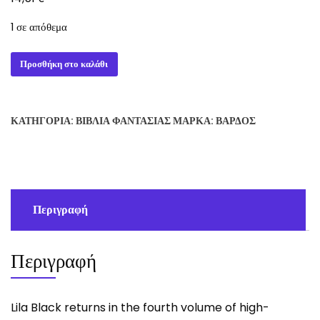
1 σε απόθεμα
CHASING
Προσθήκη στο καλάθι
THE
DRAGON
-
ΚΑΤΗΓΟΡΊΑ:
ΒΙΒΛΊΑ ΦΑΝΤΑΣΊΑΣ
ΜΆΡΚΑ:
ΒΆΡΔΟΣ
JUSTINA
ROBSON
ποσότητα
Περιγραφή
Περιγραφή
Lila Black returns in the fourth volume of high-