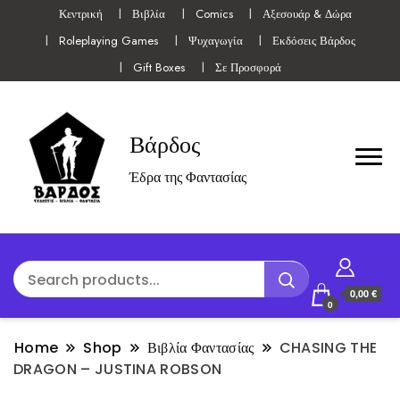
Κεντρική
Βιβλία
Comics
Αξεσουάρ & Δώρα
Roleplaying Games
Ψυχαγωγία
Εκδόσεις Βάρδος
Gift Boxes
Σε Προσφορά
Βάρδος
Έδρα της Φαντασίας
0,00 €
0
Home
Shop
Βιβλία Φαντασίας
CHASING THE
DRAGON – JUSTINA ROBSON