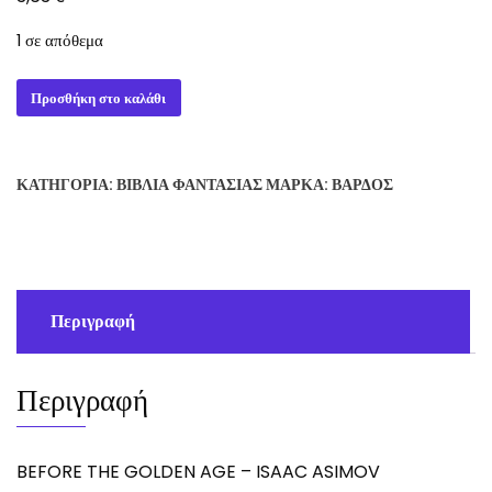
1 σε απόθεμα
BEFORE
Προσθήκη στο καλάθι
THE
GOLDEN
AGE
ΚΑΤΗΓΟΡΊΑ:
ΒΙΒΛΊΑ ΦΑΝΤΑΣΊΑΣ
ΜΆΡΚΑ:
ΒΆΡΔΟΣ
-
ISAAC
ASIMOV
ποσότητα
Περιγραφή
Περιγραφή
BEFORE THE GOLDEN AGE – ISAAC ASIMOV