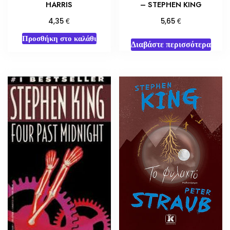
HARRIS
– STEPHEN KING
€
€
4,35
5,65
Προσθήκη στο καλάθι
Διαβάστε περισσότερα