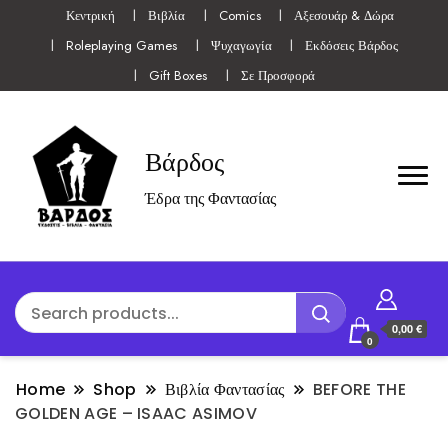
Κεντρική
Βιβλία
Comics
Αξεσουάρ & Δώρα
Roleplaying Games
Ψυχαγωγία
Εκδόσεις Βάρδος
Gift Boxes
Σε Προσφορά
Βάρδος
Έδρα της Φαντασίας
0,00 €
0
Home
Shop
Βιβλία Φαντασίας
BEFORE THE
GOLDEN AGE – ISAAC ASIMOV