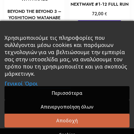
NEXTWAVE #1-12 FULL RUN
BEYOND THE BEYOND 3 –
€
72,00
YOSHITOMO WATANABE
Προσθήκη στο καλάθι
€
7,20
Προσθήκη στο καλάθι
Χρησιμοποιούμε τις πληροφορίες που
συλλέγονται μέσω cookies και παρόμοιων
τεχνολογιών για να βελτιώσουμε την εμπειρία
σας στην ιστοσελίδα μας, να αναλύσουμε τον
τρόπο που τη χρησιμοποιείτε και για σκοπούς
μάρκετινγκ.
Κεντρική
Βιβλία
Comics
Αξεσουάρ & Δώρα
Γενικοί Όροι
Roleplaying Games
Ψυχαγωγία
Εκδόσεις Βάρδος
Gift Boxes
Σε Προσφορά
Περισσότερα
Απενεργοποίηση όλων
A theme by GradientThemes - A theme by Gradient
Themes
Αποδοχή