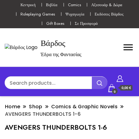
Κεντρική
Βιβλία
Comics
Αξεσουάρ & Δώρα
Roleplaying Games
Ψυχαγωγία
Εκδόσεις Βάρδος
Gift Boxes
Σε Προσφορά
Βάρδος
Έδρα της Φαντασίας
0,00 €
0
Home
Shop
Comics & Graphic Novels
AVENGERS THUNDERBOLTS 1-6
AVENGERS THUNDERBOLTS 1-6