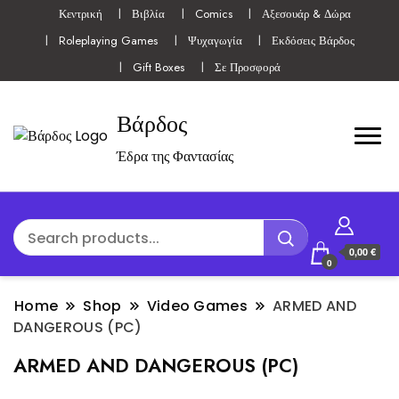
Κεντρική
Βιβλία
Comics
Αξεσουάρ & Δώρα
Roleplaying Games
Ψυχαγωγία
Εκδόσεις Βάρδος
Gift Boxes
Σε Προσφορά
Βάρδος
Έδρα της Φαντασίας
0,00 €
0
Home
Shop
Video Games
ARMED AND
DANGEROUS (PC)
ARMED AND DANGEROUS (PC)