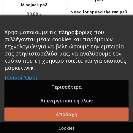
MindJack ps3
Need for speed the run ps3
€
23,80
€
23,80
Προσθήκη στο καλάθι
Προσθήκη στο καλάθι
Χρησιμοποιούμε τις πληροφορίες που
συλλέγονται μέσω cookies και παρόμοιων
τεχνολογιών για να βελτιώσουμε την εμπειρία
σας στην ιστοσελίδα μας, να αναλύσουμε τον
τρόπο που τη χρησιμοποιείτε και για σκοπούς
μάρκετινγκ.
Κεντρική
Βιβλία
Comics
Αξεσουάρ & Δώρα
Γενικοί Όροι
Roleplaying Games
Ψυχαγωγία
Εκδόσεις Βάρδος
Gift Boxes
Σε Προσφορά
Περισσότερα
Απενεργοποίηση όλων
A theme by GradientThemes - A theme by Gradient
Themes
Αποδοχή
Cookies