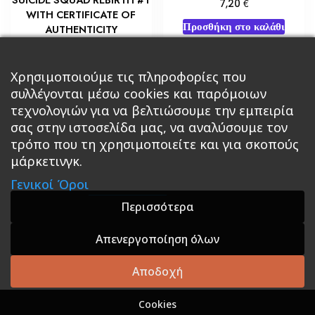
€
7,20
WITH CERTIFICATE OF
Προσθήκη στο καλάθι
AUTHENTICITY
€
18,00
Προσθήκη στο καλάθι
Χρησιμοποιούμε τις πληροφορίες που
συλλέγονται μέσω cookies και παρόμοιων
τεχνολογιών για να βελτιώσουμε την εμπειρία
σας στην ιστοσελίδα μας, να αναλύσουμε τον
τρόπο που τη χρησιμοποιείτε και για σκοπούς
μάρκετινγκ.
Κεντρική
Βιβλία
Comics
Αξεσουάρ & Δώρα
Γενικοί Όροι
Roleplaying Games
Ψυχαγωγία
Εκδόσεις Βάρδος
Gift Boxes
Σε Προσφορά
Περισσότερα
Απενεργοποίηση όλων
A theme by GradientThemes - A theme by Gradient
Themes
Αποδοχή
Cookies