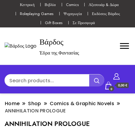
Κεντρική
Βιβλία
Comics
Αξεσουάρ & Δώρα
Roleplaying Games
Ψυχαγωγία
Εκδόσεις Βάρδος
Gift Boxes
Σε Προσφορά
Βάρδος
Έδρα της Φαντασίας
0,00 €
0
Home
Shop
Comics & Graphic Novels
ANNIHILATION PROLOGUE
ANNIHILATION PROLOGUE