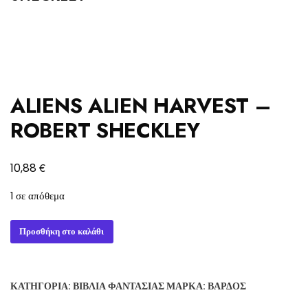
ALIENS ALIEN HARVEST –
ROBERT SHECKLEY
€
10,88
1 σε απόθεμα
ALIENS
Προσθήκη στο καλάθι
ALIEN
HARVEST
-
ΚΑΤΗΓΟΡΊΑ:
ΒΙΒΛΊΑ ΦΑΝΤΑΣΊΑΣ
ΜΆΡΚΑ:
ΒΆΡΔΟΣ
ROBERT