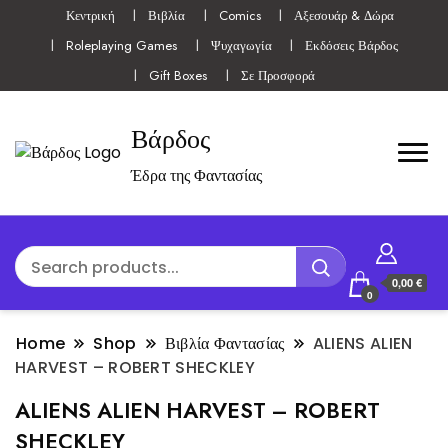
Κεντρική
Βιβλία
Comics
Αξεσουάρ & Δώρα
Roleplaying Games
Ψυχαγωγία
Εκδόσεις Βάρδος
Gift Boxes
Σε Προσφορά
Βάρδος
Έδρα της Φαντασίας
0,00 €
0
Home
Shop
Βιβλία Φαντασίας
ALIENS ALIEN
HARVEST – ROBERT SHECKLEY
ALIENS ALIEN HARVEST – ROBERT
SHECKLEY