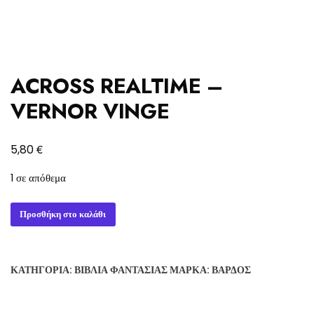
ACROSS REALTIME –
VERNOR VINGE
€
5,80
1 σε απόθεμα
ACROSS
Προσθήκη στο καλάθι
REALTIME
-
VERNOR
ΚΑΤΗΓΟΡΊΑ:
ΒΙΒΛΊΑ ΦΑΝΤΑΣΊΑΣ
ΜΆΡΚΑ:
ΒΆΡΔΟΣ
VINGE
ποσότητα