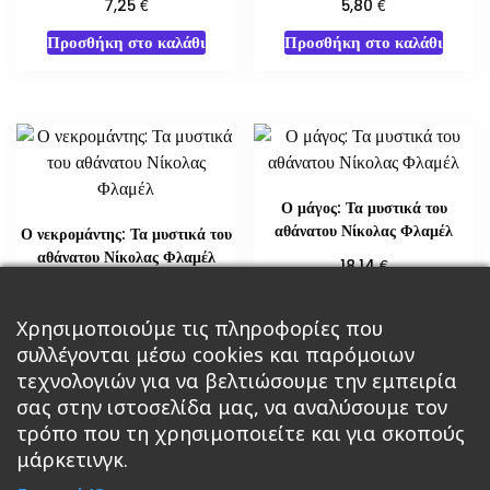
€
€
7,25
5,80
Προσθήκη στο καλάθι
Προσθήκη στο καλάθι
Ο μάγος: Τα μυστικά του
αθάνατου Νίκολας Φλαμέλ
Ο νεκρομάντης: Τα μυστικά του
αθάνατου Νίκολας Φλαμέλ
€
18,14
€
18,14
Διαβάστε περισσότερα
Χρησιμοποιούμε τις πληροφορίες που
Διαβάστε περισσότερα
συλλέγονται μέσω cookies και παρόμοιων
τεχνολογιών για να βελτιώσουμε την εμπειρία
σας στην ιστοσελίδα μας, να αναλύσουμε τον
τρόπο που τη χρησιμοποιείτε και για σκοπούς
μάρκετινγκ.
Κεντρική
Βιβλία
Comics
Αξεσουάρ & Δώρα