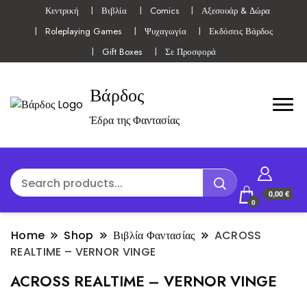
Κεντρική
Βιβλία
Comics
Αξεσουάρ & Δώρα
Roleplaying Games
Ψυχαγωγία
Εκδόσεις Βάρδος
Gift Boxes
Σε Προσφορά
Βάρδος
Έδρα της Φαντασίας
0,00 €
0
Home
Shop
Βιβλία Φαντασίας
ACROSS
REALTIME – VERNOR VINGE
ACROSS REALTIME – VERNOR VINGE