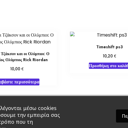
Timeshift ps3
 Τζάκσον και οι Ολύμπιοι: Ο
€
10,20
ίος Ολύμπιος Rick Riordan
Προσθήκη στο καλάθ
€
10,00
αβάστε περισσότερα
λέγονται μέσω cookies
άρ & Δώρα
Roleplaying Games
Ψυχαγωγία
Εκδ
ώσουμε την εμπειρία σας
Πε
 τρόπο που τη