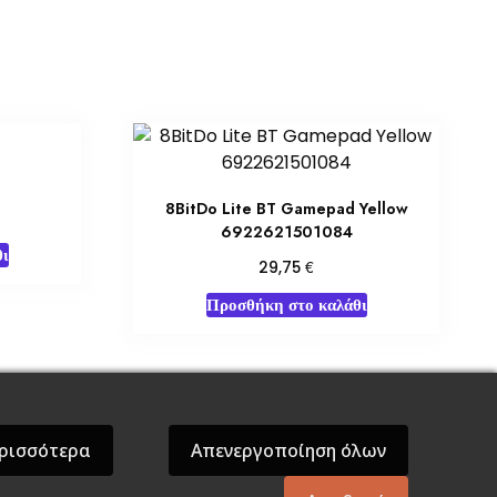
8BitDo Lite BT Gamepad Yellow
6922621501084
ι
€
29,75
Προσθήκη στο καλάθι
όσεις Βάρδος
Gift Boxes
Σε Προσφορά
ρισσότερα
Απενεργοποίηση όλων