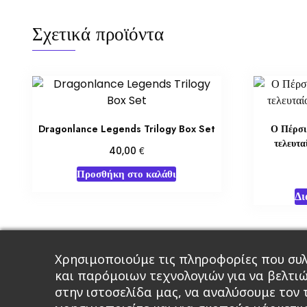
Σχετικά προϊόντα
Dragonlance Legends Trilogy Box Set
Ο Πέρσι
τελευτα
€
40,00
Προσθήκη στο καλάθι
Δι
Χρησιμοποιούμε τις πληροφορίες που συλ
Κεντρική
Βιβλία
Comics
Αξεσου
και παρόμοιων τεχνολογιών για να βελτι
στην ιστοσελίδα μας, να αναλύσουμε τον