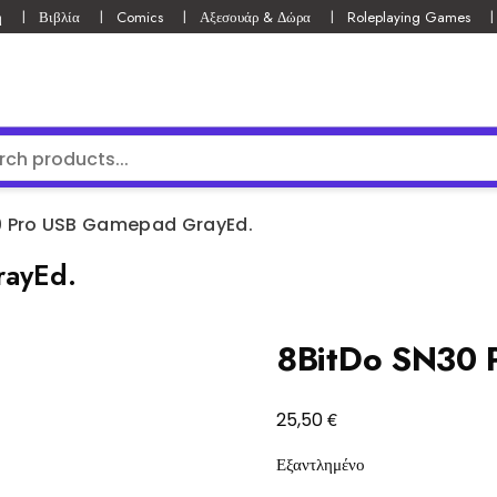
ή
Βιβλία
Comics
Αξεσουάρ & Δώρα
Roleplaying Games
0 Pro USB Gamepad GrayEd.
rayEd.
8BitDo SN30 
€
25,50
Εξαντλημένο