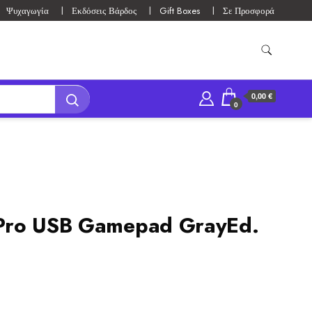
Ψυχαγωγία
Εκδόσεις Βάρδος
Gift Boxes
Σε Προσφορά
0,00 €
0
Pro USB Gamepad GrayEd.