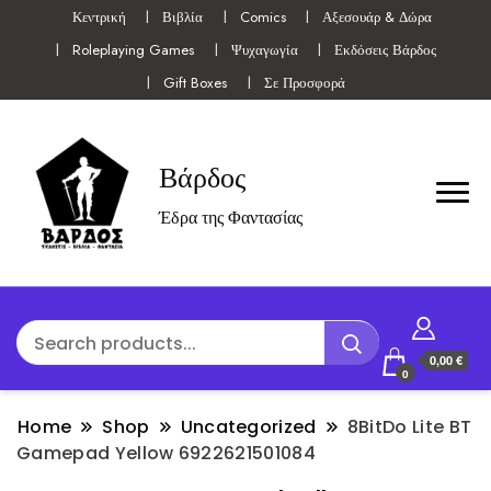
Κεντρική
Βιβλία
Comics
Αξεσουάρ & Δώρα
Roleplaying Games
Ψυχαγωγία
Εκδόσεις Βάρδος
Gift Boxes
Σε Προσφορά
Βάρδος
Έδρα της Φαντασίας
0,00 €
0
Home
Shop
Uncategorized
8BitDo Lite BT
Gamepad Yellow 6922621501084