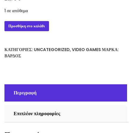
1 σε απόθεμα
8BitDo
Προσθήκη στο καλάθι
Lite
BT
Gamepad
ΚΑΤΗΓΟΡΊΕΣ:
UNCATEGORIZED
,
VIDEO GAMES
ΜΆΡΚΑ:
Yellow
ΒΆΡΔΟΣ
6922621501084
ποσότητα
Περιγραφή
Επιπλέον πληροφορίες