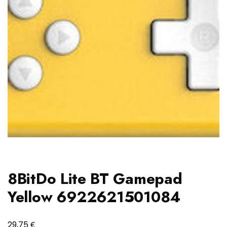
8BitDo Lite BT Gamepad
Yellow 6922621501084
€
29,75