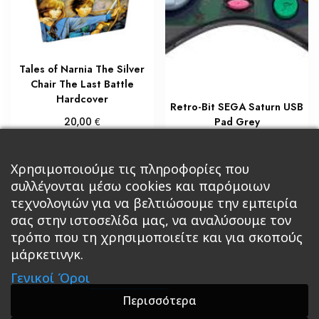
Tales of Narnia The Silver
Chair The Last Battle
Hardcover
Retro-Bit SEGA Saturn USB
€
Pad Grey
20,00
€
Προσθήκη στο καλάθι
29,75
Χρησιμοποιούμε τις πληροφορίες που
Διαβάστε περισσότερα
συλλέγονται μέσω cookies και παρόμοιων
τεχνολογιών για να βελτιώσουμε την εμπειρία
σας στην ιστοσελίδα μας, να αναλύσουμε τον
τρόπο που τη χρησιμοποιείτε και για σκοπούς
μάρκετινγκ.
Κεντρική
Βιβλία
Comics
Αξεσουάρ & Δώρα
Γενικοί Όροι
Roleplaying Games
Ψυχαγωγία
Εκδόσεις Βάρδος
Gift Boxes
Σε Προσφορά
Περισσότερα