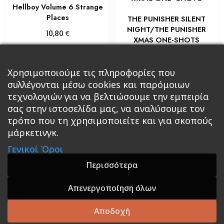
Hellboy Volume 6 Strange
Places
THE PUNISHER SILENT
NIGHT/THE PUNISHER
€
10,80
XMAS ONE-SHOTS
Διαβάστε περισσότερα
€
9,00
Χρησιμοποιούμε τις πληροφορίες που
Διαβάστε περισσότερα
συλλέγονται μέσω cookies και παρόμοιων
τεχνολογιών για να βελτιώσουμε την εμπειρία
σας στην ιστοσελίδα μας, να αναλύσουμε τον
τρόπο που τη χρησιμοποιείτε και για σκοπούς
μάρκετινγκ.
Κεντρική
Βιβλία
Comics
Αξεσουάρ & Δώρα
Γενικοί Όροι
Roleplaying Games
Ψυχαγωγία
Εκδόσεις Βάρδος
Gift Boxes
Σε Προσφορά
Περισσότερα
Απενεργοποίηση όλων
A theme by GradientThemes - A theme by Gradient
Themes
Αποδοχή