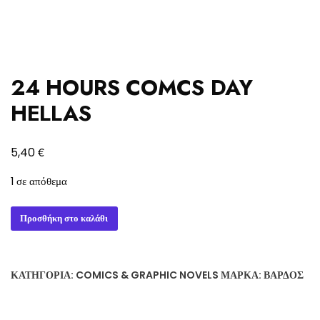
24 HOURS COMCS DAY
HELLAS
€
5,40
1 σε απόθεμα
24
Προσθήκη στο καλάθι
HOURS
COMCS
DAY
ΚΑΤΗΓΟΡΊΑ:
COMICS & GRAPHIC NOVELS
ΜΆΡΚΑ:
ΒΆΡΔΟΣ
HELLAS
ποσότητα