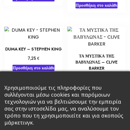
Προσθήκη στο καλάθι
DUMA KEY – STEPHEN KING
ΤΑ ΜΥΣΤΙΚΑ ΤΗΣ
€
7,25
ΒΑΒΥΛΩΝΑΣ – CLIVE
Προσθήκη στο καλάθι
BARKER
€
10,88
Προσθήκη στο καλάθι
Χρησιμοποιούμε τις πληροφορίες που
συλλέγονται μέσω cookies και παρόμοιων
τεχνολογιών για να βελτιώσουμε την εμπειρία
σας στην ιστοσελίδα μας, να αναλύσουμε τον
τρόπο που τη χρησιμοποιείτε και για σκοπούς
μάρκετινγκ.
Κεντρική
Βιβλία
Comics
Αξεσουάρ & Δώρα