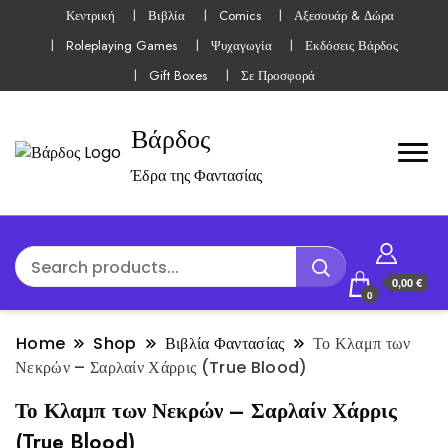
Κεντρική
Βιβλία
Comics
Αξεσουάρ & Δώρα
Roleplaying Games
Ψυχαγωγία
Εκδόσεις Βάρδος
Gift Boxes
Σε Προσφορά
Βάρδος
Έδρα της Φαντασίας
0,00 €
0
Home
Shop
Βιβλία Φαντασίας
Το Κλαμπ των
Νεκρών – Σαρλαίν Χάρρις (True Blood)
Το Κλαμπ των Νεκρών – Σαρλαίν Χάρρις
(True Blood)