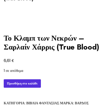
Το Κλαμπ των Νεκρών –
Σαρλαίν Χάρρις (True Blood)
€
6,61
1 σε απόθεμα
Το
Προσθήκη στο καλάθι
Κλαμπ
των
Νεκρών
ΚΑΤΗΓΟΡΊΑ:
ΒΙΒΛΊΑ ΦΑΝΤΑΣΊΑΣ
ΜΆΡΚΑ:
ΒΆΡΔΟΣ
-