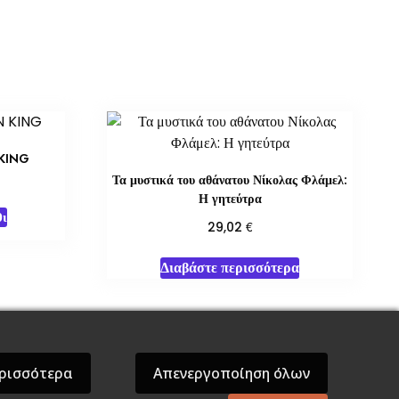
KING
Τα μυστικά του αθάνατου Νίκολας Φλάμελ:
Η γητεύτρα
ι
€
29,02
Διαβάστε περισσότερα
όσεις Βάρδος
Gift Boxes
Σε Προσφορά
ρισσότερα
Απενεργοποίηση όλων