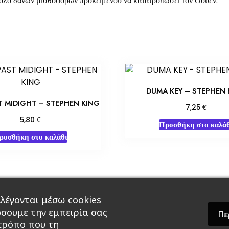
τόλο δανών μισθοφόρων προκειμένου να κατατροπώσει τον Όουεν.
DUMA KEY – STEPHEN 
T MIDIGHT – STEPHEN KING
€
7,25
€
5,80
Προσθήκη στο καλάθ
ροσθήκη στο καλάθι
λέγονται μέσω cookies
άρ & Δώρα
Roleplaying Games
Ψυχαγωγία
Εκδ
ώσουμε την εμπειρία σας
Πε
 τρόπο που τη