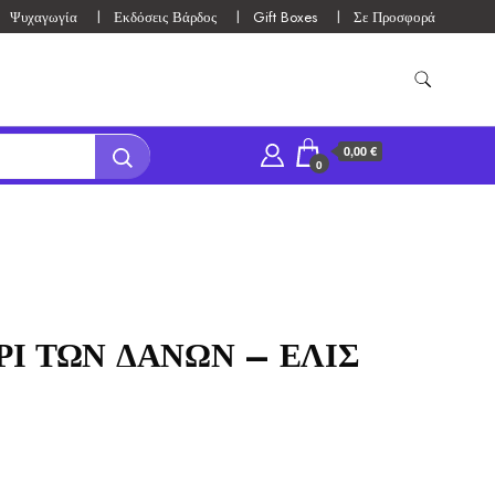
Ψυχαγωγία
Εκδόσεις Βάρδος
Gift Boxes
Σε Προσφορά
0,00 €
0
Ι ΤΩΝ ΔΑΝΩΝ – ΕΛΙΣ