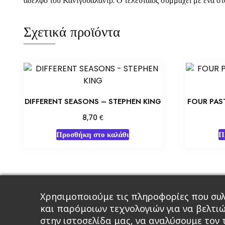
αδελφό του Καντγουαλάντρ. Ο τελευταίος συμμαχεί με ένα σ
Σχετικά προϊόντα
DIFFERENT SEASONS – STEPHEN KING
FOUR PAS
€
8,70
Προσθήκη στο καλάθι
Π
Χρησιμοποιούμε τις πληροφορίες που συλ
Κεντρική
Βιβλία
Comics
Αξεσου
και παρόμοιων τεχνολογιών για να βελτι
στην ιστοσελίδα μας, να αναλύσουμε τον