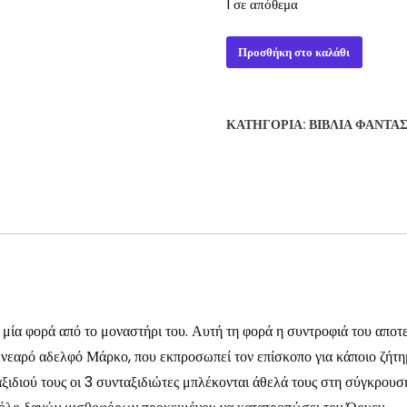
1 σε απόθεμα
ΤΟ
Προσθήκη στο καλάθι
ΚΑΛΟΚΑΙΡΙ
ΤΩΝ
ΔΑΝΩΝ
ΚΑΤΗΓΟΡΊΑ:
ΒΙΒΛΊΑ ΦΑΝΤΑ
-
ΕΛΙΣ
ΠΙΤΕΡΣ
ποσότητα
μία φορά από το μοναστήρι του. Αυτή τη φορά η συντροφιά του αποτε
ν νεαρό αδελφό Μάρκο, που εκπροσωπεί τον επίσκοπο για κάποιο ζήτ
ταξιδιού τους οι 3 συνταξιδιώτες μπλέκονται άθελά τους στη σύγκρου