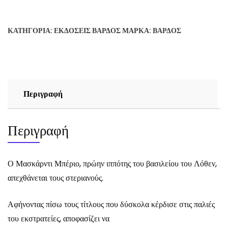
ΤΗΣ
ΤΡΙΑΙΝΑΣ
ΚΑΤΗΓΟΡΊΑ:
ΕΚΔΌΣΕΙΣ ΒΆΡΔΟΣ
ΜΆΡΚΑ:
ΒΆΡΔΟΣ
(1):
21
ΓΛΑΡΟΙ
-
ΑΓΓΕΛΟΣ
Περιγραφή
ΚΥΠΡΙΑΝΟΣ
ποσότητα
Περιγραφή
Ο Μασκάρντι Μπέριο, πρώην ιππότης του βασιλείου του Λόθεν,
απεχθάνεται τους στεριανούς.
Αφήνοντας πίσω τους τίτλους που δύσκολα κέρδισε στις παλιές
του εκστρατείες, αποφασίζει να