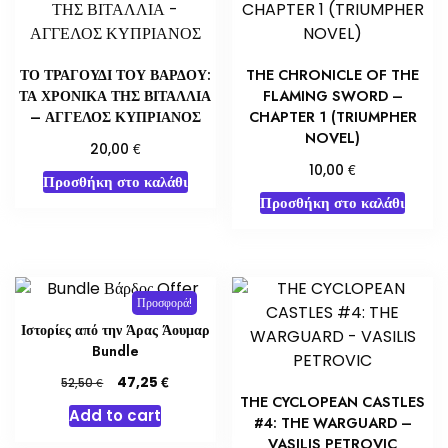
ΤΟ ΤΡΑΓΟΥΔΙ ΤΟΥ ΒΑΡΔΟΥ:
THE CHRONICLE OF THE
ΤΑ ΧΡΟΝΙΚΑ ΤΗΣ ΒΙΤΑΛΛΙΑ
FLAMING SWORD –
– ΑΓΓΕΛΟΣ ΚΥΠΡΙΑΝΟΣ
CHAPTER 1 (TRIUMPHER
NOVEL)
€
20,00
€
10,00
Προσθήκη στο καλάθι
Προσθήκη στο καλάθι
Προσφορά!
Ιστορίες από την Άρας Άουμαρ
Bundle
Original
Η
€
47,25
€
52,50
price
τρέχουσα
THE CYCLOPEAN CASTLES
Add to cart
was:
τιμή
#4: THE WARGUARD –
52,50 €.
είναι:
VASILIS PETROVIC