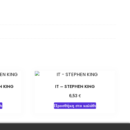
N KING
IT – STEPHEN KING
€
6,53
ι
Προσθήκη στο καλάθι