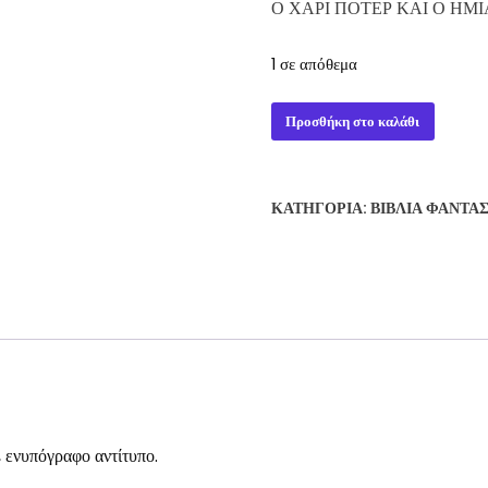
Ο ΧΑΡΙ ΠΟΤΕΡ ΚΑΙ Ο ΗΜΙΑ
1 σε απόθεμα
Ο
Προσθήκη στο καλάθι
ΧΑΡΙ
ΠΟΤΕΡ
ΚΑΙ
ΚΑΤΗΓΟΡΊΑ:
ΒΙΒΛΊΑ ΦΑΝΤΑ
Ο
ΗΜΙΑΙΜΟΣ
ΠΡΙΓΚΙΨ
(1η
έκδοση)
ποσότητα
νυπόγραφο αντίτυπο.