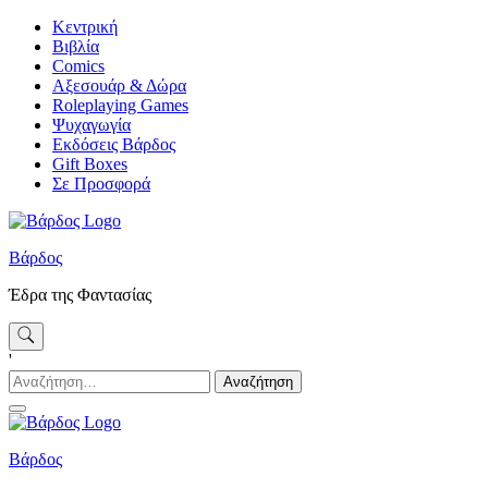
Skip
Κεντρική
to
Βιβλία
content
Comics
Αξεσουάρ & Δώρα
Roleplaying Games
Ψυχαγωγία
Εκδόσεις Βάρδος
Gift Boxes
Σε Προσφορά
Βάρδος
Έδρα της Φαντασίας
'
Αναζήτηση
για:
Βάρδος