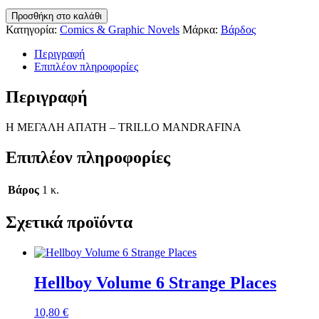
Η
Προσθήκη στο καλάθι
ΜΕΓΑΛΗ
Κατηγορία:
Comics & Graphic Novels
Μάρκα:
Βάρδος
ΑΠΑΤΗ
-
Περιγραφή
TRILLO
Επιπλέον πληροφορίες
MANDRAFINA
ποσότητα
Περιγραφή
Η ΜΕΓΑΛΗ ΑΠΑΤΗ – TRILLO MANDRAFINA
Επιπλέον πληροφορίες
Βάρος
1 κ.
Σχετικά προϊόντα
Hellboy Volume 6 Strange Places
10,80
€