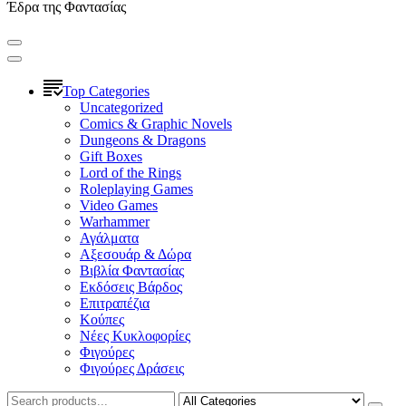
Έδρα της Φαντασίας
Top Categories
Uncategorized
Comics & Graphic Novels
Dungeons & Dragons
Gift Boxes
Lord of the Rings
Roleplaying Games
Video Games
Warhammer
Αγάλματα
Αξεσουάρ & Δώρα
Βιβλία Φαντασίας
Εκδόσεις Βάρδος
Επιτραπέζια
Κούπες
Νέες Κυκλοφορίες
Φιγούρες
Φιγούρες Δράσεις