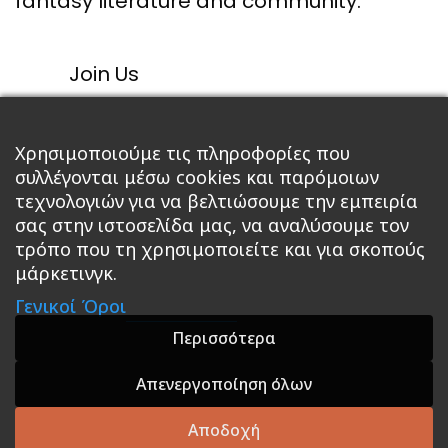
fantasy literature and community.
Join Us
Χρησιμοποιούμε τις πληροφορίες που
συλλέγονται μέσω cookies και παρόμοιων
τεχνολογιών για να βελτιώσουμε την εμπειρία
σας στην ιστοσελίδα μας, να αναλύσουμε τον
τρόπο που τη χρησιμοποιείτε και για σκοπούς
μάρκετινγκ.
Γενικοί Όροι
Κεντρική
Βιβλία
Comics
Αξεσουάρ & Δώρα
Περισσότερα
Roleplaying Games
Ψυχαγωγία
Εκδόσεις Βάρδος
Gift Boxes
Σε Προσφορά
Απενεργοποίηση όλων
A theme by GradientThemes - A theme by Gradient
Αποδοχή
Themes