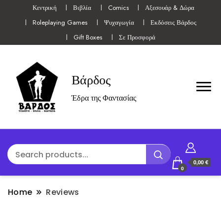
Κεντρική
Βιβλία
Comics
Αξεσουάρ & Δώρα
Roleplaying Games
Ψυχαγωγία
Εκδόσεις Βάρδος
Gift Boxes
Σε Προσφορά
Βάρδος
Έδρα της Φαντασίας
0,00 €
0
Home
Reviews