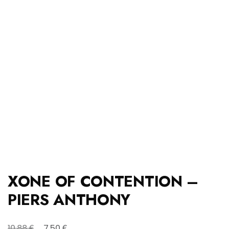
XONE OF CONTENTION –
PIERS ANTHONY
Original
Η
€
€
10,88
7,50