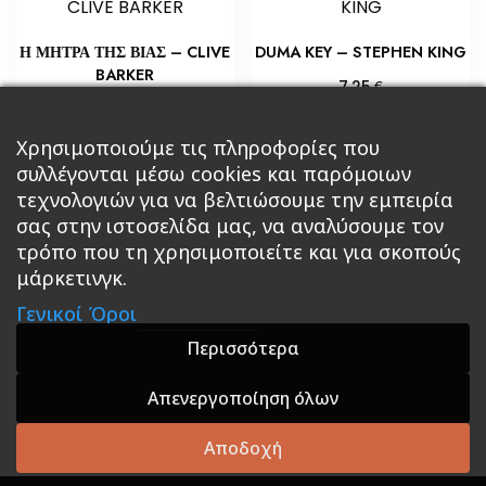
Η ΜΗΤΡΑ ΤΗΣ ΒΙΑΣ – CLIVE
DUMA KEY – STEPHEN KING
BARKER
€
7,25
€
6,53
Προσθήκη στο καλάθι
Προσθήκη στο καλάθι
Χρησιμοποιούμε τις πληροφορίες που
συλλέγονται μέσω cookies και παρόμοιων
τεχνολογιών για να βελτιώσουμε την εμπειρία
σας στην ιστοσελίδα μας, να αναλύσουμε τον
τρόπο που τη χρησιμοποιείτε και για σκοπούς
μάρκετινγκ.
Κεντρική
Βιβλία
Comics
Αξεσουάρ & Δώρα
Γενικοί Όροι
Roleplaying Games
Ψυχαγωγία
Εκδόσεις Βάρδος
Gift Boxes
Σε Προσφορά
Περισσότερα
Απενεργοποίηση όλων
A theme by GradientThemes - A theme by Gradient
Themes
Αποδοχή