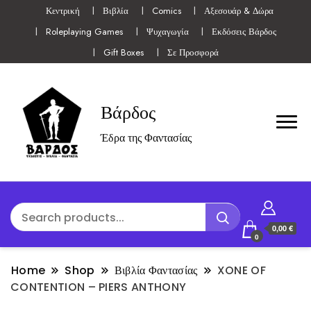
Κεντρική
Βιβλία
Comics
Αξεσουάρ & Δώρα
Roleplaying Games
Ψυχαγωγία
Εκδόσεις Βάρδος
Gift Boxes
Σε Προσφορά
Βάρδος
Έδρα της Φαντασίας
0,00 €
0
Home
Shop
Βιβλία Φαντασίας
XONE OF
CONTENTION – PIERS ANTHONY