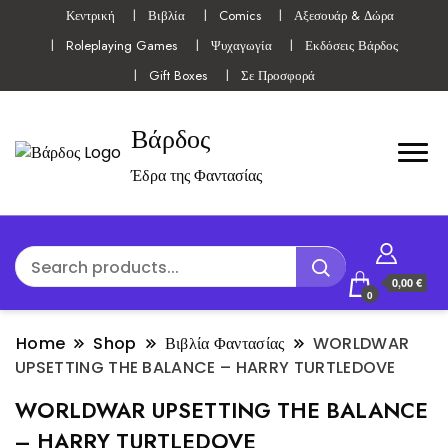
Κεντρική
Βιβλία
Comics
Αξεσουάρ & Δώρα
Roleplaying Games
Ψυχαγωγία
Εκδόσεις Βάρδος
Gift Boxes
Σε Προσφορά
Βάρδος
Έδρα της Φαντασίας
0,00 €
0
Home
Shop
Βιβλία Φαντασίας
WORLDWAR
UPSETTING THE BALANCE – HARRY TURTLEDOVE
WORLDWAR UPSETTING THE BALANCE
– HARRY TURTLEDOVE