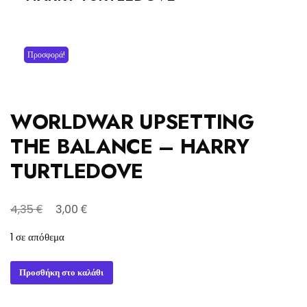
Προσφορά!
WORLDWAR UPSETTING
THE BALANCE – HARRY
TURTLEDOVE
Original
Η
€
€
4,35
3,00
price
τρέχουσα
1 σε απόθεμα
was:
τιμή
4,35 €.
είναι:
WORLDWAR
Προσθήκη στο καλάθι
3,00 €.
UPSETTING
THE