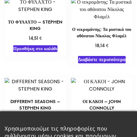
ΤΟ ΦΥΛΑΧΤΟ – STEPHEN
KING
Ο νεκρομάντης: Τα μυστικά του
αθάνατου Νίκολας Φλαμέλ
€
14,51
€
18,14
Προσθήκη στο καλάθι
Διαβάστε περισσότερα
DIFFERENT SEASONS –
ΟΙ ΚΑΚΟΙ – JOHN
STEPHEN KING
CONNOLLY
€
€
8,70
3,63
Προσθήκη στο καλάθι
Προσθήκη στο καλάθι
Χρησιμοποιούμε τις πληροφορίες που
συλλέγονται μέσω cookies και παρόμοιων