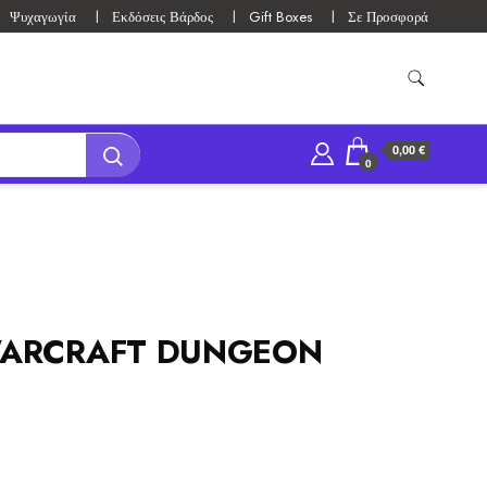
Ψυχαγωγία
Εκδόσεις Βάρδος
Gift Boxes
Σε Προσφορά
0,00 €
0
ARCRAFT DUNGEON