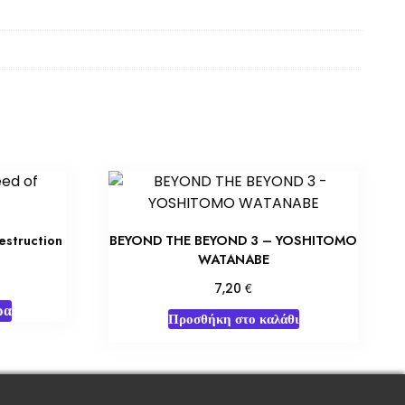
estruction
BEYOND THE BEYOND 3 – YOSHITOMO
WATANABE
€
7,20
ρα
Προσθήκη στο καλάθι