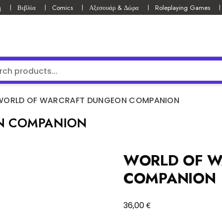
ή
Βιβλία
Comics
Αξεσουάρ & Δώρα
Roleplaying Games
WORLD OF WARCRAFT DUNGEON COMPANION
N COMPANION
WORLD OF W
COMPANION
€
36,00