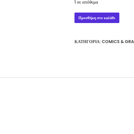
1 σε απόθεμα
WORLD
Προσθήκη στο καλάθι
OF
WARCRAFT
DUNGEON
ΚΑΤΗΓΟΡΊΑ:
COMICS & GRA
COMPANION
ποσότητα