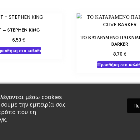
T – STEPHEN KING
ΤΟ ΚΑΤΑΡΑΜΕΝΟ ΠΑΙΧΝΙΔΙ
€
6,53
BARKER
ροσθήκη στο καλάθι
€
8,70
Προσθήκη στο καλάθ
λέγονται μέσω cookies
άρ & Δώρα
Roleplaying Games
Ψυχαγωγία
Εκδ
ώσουμε την εμπειρία σας
Πε
 τρόπο που τη
γκ.
theme by GradientThemes - A theme by Gradient The