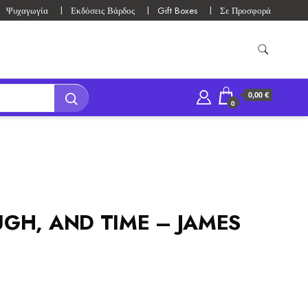
Ψυχαγωγία
Εκδόσεις Βάρδος
Gift Boxes
Σε Προσφορά
0,00 €
0
GH, AND TIME – JAMES