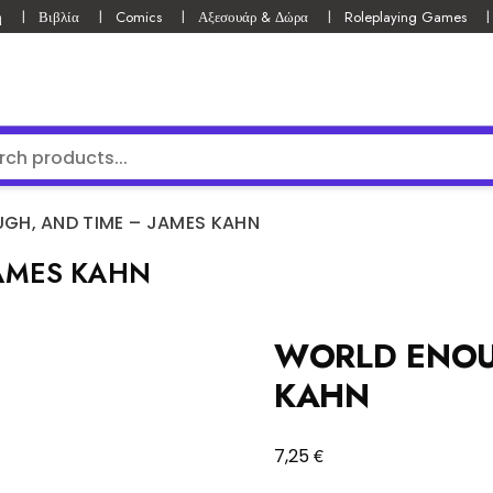
ή
Βιβλία
Comics
Αξεσουάρ & Δώρα
Roleplaying Games
GH, AND TIME – JAMES KAHN
AMES KAHN
WORLD ENOU
KAHN
€
7,25