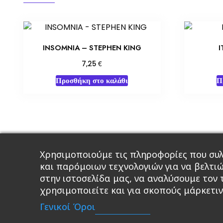
INSOMNIA – STEPHEN KING
I
€
7,25
Προσθήκη στο καλάθι
Π
Χρησιμοποιούμε τις πληροφορίες που συλ
Κεντρική
Βιβλία
Comics
Αξεσου
και παρόμοιων τεχνολογιών για να βελτι
στην ιστοσελίδα μας, να αναλύσουμε τον
χρησιμοποιείτε και για σκοπούς μάρκετιν
A 
Γενικοί Όροι