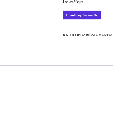
1 σε απόθεμα
WORLD
Προσθήκη στο καλάθι
ENOUGH,
AND
TIME
ΚΑΤΗΓΟΡΊΑ:
ΒΙΒΛΊΑ ΦΑΝΤΑ
-
JAMES
KAHN
ποσότητα