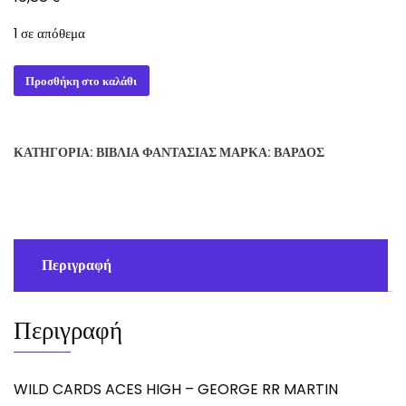
1 σε απόθεμα
WILD
Προσθήκη στο καλάθι
CARDS
ACES
HIGH
ΚΑΤΗΓΟΡΊΑ:
ΒΙΒΛΊΑ ΦΑΝΤΑΣΊΑΣ
ΜΆΡΚΑ:
ΒΆΡΔΟΣ
-
GEORGE
RR
MARTIN
ποσότητα
Περιγραφή
Περιγραφή
WILD CARDS ACES HIGH – GEORGE RR MARTIN