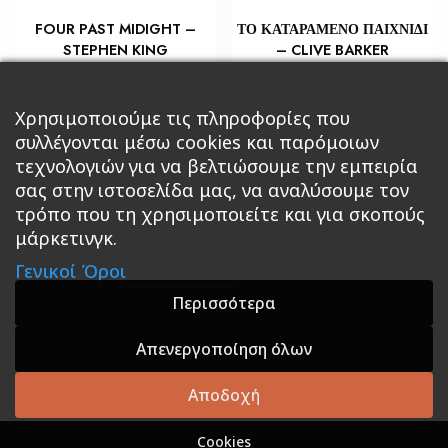
ΤΟ ΚΑΤΑΡΑΜΕΝΟ ΠΑΙΧΝΙΔΙ
FOUR PAST MIDIGHT –
– CLIVE BARKER
STEPHEN KING
€
€
8,70
5,80
Προσθήκη στο καλάθι
Προσθήκη στο καλάθι
Χρησιμοποιούμε τις πληροφορίες που
συλλέγονται μέσω cookies και παρόμοιων
τεχνολογιών για να βελτιώσουμε την εμπειρία
σας στην ιστοσελίδα μας, να αναλύσουμε τον
τρόπο που τη χρησιμοποιείτε και για σκοπούς
μάρκετινγκ.
Κεντρική
Βιβλία
Comics
Αξεσουάρ & Δώρα
Γενικοί Όροι
Roleplaying Games
Ψυχαγωγία
Εκδόσεις Βάρδος
Gift Boxes
Σε Προσφορά
Περισσότερα
Απενεργοποίηση όλων
A theme by GradientThemes - A theme by Gradient
Themes
Αποδοχή
Cookies