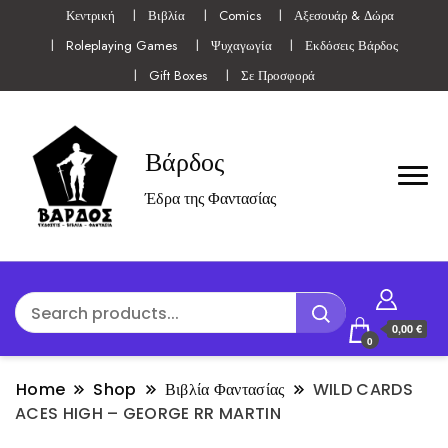
Κεντρική
Βιβλία
Comics
Αξεσουάρ & Δώρα
Roleplaying Games
Ψυχαγωγία
Εκδόσεις Βάρδος
Gift Boxes
Σε Προσφορά
Βάρδος
Έδρα της Φαντασίας
0,00 €
0
Home
Shop
Βιβλία Φαντασίας
WILD CARDS
ACES HIGH – GEORGE RR MARTIN