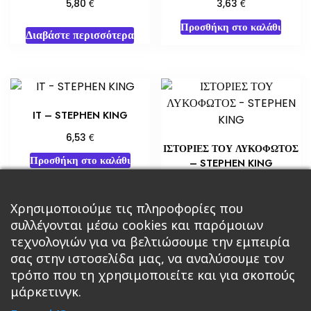
€
€
5,80
3,63
Προσθήκη στο καλάθι
Διαβάστε περισσότερα
IT – STEPHEN KING
€
6,53
ΙΣΤΟΡΙΕΣ ΤΟΥ ΛΥΚΟΦΩΤΟΣ
Προσθήκη στο καλάθι
– STEPHEN KING
€
5,65
Χρησιμοποιούμε τις πληροφορίες που
Διαβάστε περισσότερα
συλλέγονται μέσω cookies και παρόμοιων
τεχνολογιών για να βελτιώσουμε την εμπειρία
σας στην ιστοσελίδα μας, να αναλύσουμε τον
τρόπο που τη χρησιμοποιείτε και για σκοπούς
μάρκετινγκ.
Κεντρική
Βιβλία
Comics
Αξεσουάρ & Δώρα