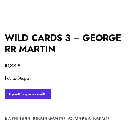
WILD CARDS 3 – GEORGE
RR MARTIN
€
10,88
1 σε απόθεμα
WILD
Προσθήκη στο καλάθι
CARDS
3
-
ΚΑΤΗΓΟΡΊΑ:
ΒΙΒΛΊΑ ΦΑΝΤΑΣΊΑΣ
ΜΆΡΚΑ:
ΒΆΡΔΟΣ
GEORGE
RR
MARTIN