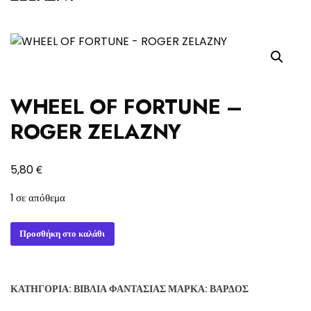
WHEEL OF FORTUNE –
ROGER ZELAZNY
€
5,80
1 σε απόθεμα
WHEEL
Προσθήκη στο καλάθι
OF
FORTUNE
-
ΚΑΤΗΓΟΡΊΑ:
ΒΙΒΛΊΑ ΦΑΝΤΑΣΊΑΣ
ΜΆΡΚΑ:
ΒΆΡΔΟΣ
ROGER