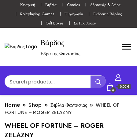
Κεντρική
Βιβλία
Comics
Αξεσουάρ & Δώρα
Roleplaying Games
Ψυχαγωγία
Εκδόσεις Βάρδος
Gift Boxes
Σε Προσφορά
Βάρδος
Έδρα της Φαντασίας
0,00 €
0
Home
Shop
Βιβλία Φαντασίας
WHEEL OF
FORTUNE – ROGER ZELAZNY
WHEEL OF FORTUNE – ROGER
ZELAZNY