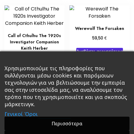
Werewolf The Forsaken
Call of Cthulhu The 1920s
€
59,50
Investigator Companion
Keith Herber
Διαβάστε περισσότερα
€
29,75
Προσθήκη στο καλάθι
Χρησιμοποιούμε τις πληροφορίες που
συλλέγονται μέσω cookies και παρόμοιων
τεχνολογιών για να βελτιώσουμε την εμπειρία
σας στην ιστοσελίδα μας, να αναλύσουμε τον
τρόπο που τη χρησιμοποιείτε και για σκοπούς
μάρκετινγκ.
Κεντρική
Βιβλία
Comics
Αξεσουάρ & Δώρα
Γενικοί Όροι
Roleplaying Games
Ψυχαγωγία
Εκδόσεις Βάρδος
Gift Boxes
Σε Προσφορά
Περισσότερα