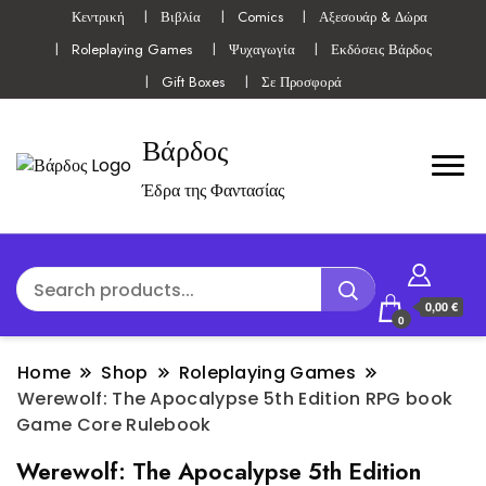
Κεντρική
Βιβλία
Comics
Αξεσουάρ & Δώρα
Roleplaying Games
Ψυχαγωγία
Εκδόσεις Βάρδος
Gift Boxes
Σε Προσφορά
Βάρδος
Έδρα της Φαντασίας
0,00 €
0
Home
Shop
Roleplaying Games
Werewolf: The Apocalypse 5th Edition RPG book
Game Core Rulebook
Werewolf: The Apocalypse 5th Edition