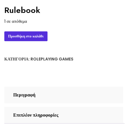
Rulebook
1 σε απόθεμα
Werewolf:
Προσθήκη στο καλάθι
The
Apocalypse
5th
ΚΑΤΗΓΟΡΊΑ:
ROLEPLAYING GAMES
Edition
RPG
book
Game
Core
Περιγραφή
Rulebook
ποσότητα
Επιπλέον πληροφορίες