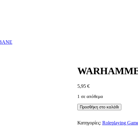
BANE
WARHAMMER
5,95
€
1 σε απόθεμα
WARHAMMER
Προσθήκη στο καλάθι
40K
FORGEBANE
ποσότητα
Κατηγορίες:
Roleplaying Gam