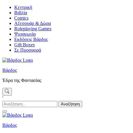
Skip
Κεντρική
to
Βιβλία
content
Comics
Αξεσουάρ & Δώρα
Roleplaying Games
Ψυχαγωγία
Εκδόσεις Βάρδος
Gift Boxes
Σε Προσφορά
Βάρδος
Έδρα της Φαντασίας
'
Αναζήτηση
για:
Βάρδος