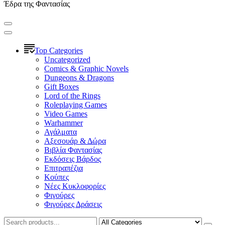
Έδρα της Φαντασίας
Top Categories
Uncategorized
Comics & Graphic Novels
Dungeons & Dragons
Gift Boxes
Lord of the Rings
Roleplaying Games
Video Games
Warhammer
Αγάλματα
Αξεσουάρ & Δώρα
Βιβλία Φαντασίας
Εκδόσεις Βάρδος
Επιτραπέζια
Κούπες
Νέες Κυκλοφορίες
Φιγούρες
Φιγούρες Δράσεις