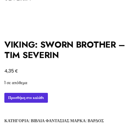
VIKING: SWORN BROTHER –
TIM SEVERIN
€
4,35
1 σε απόθεμα
VIKING:
Προσθήκη στο καλάθι
SWORN
BROTHER
-
ΚΑΤΗΓΟΡΊΑ:
ΒΙΒΛΊΑ ΦΑΝΤΑΣΊΑΣ
ΜΆΡΚΑ:
ΒΆΡΔΟΣ
TIM