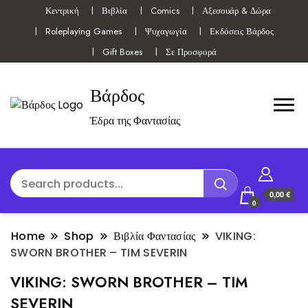
Κεντρική
Βιβλία
Comics
Αξεσουάρ & Δώρα
Roleplaying Games
Ψυχαγωγία
Εκδόσεις Βάρδος
Gift Boxes
Σε Προσφορά
Βάρδος
Έδρα της Φαντασίας
0,00 €
0
Home
Shop
Βιβλία Φαντασίας
VIKING:
SWORN BROTHER – TIM SEVERIN
VIKING: SWORN BROTHER – TIM
SEVERIN