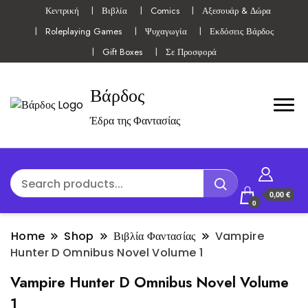
Κεντρική
Βιβλία
Comics
Αξεσουάρ & Δώρα
Roleplaying Games
Ψυχαγωγία
Εκδόσεις Βάρδος
Gift Boxes
Σε Προσφορά
Βάρδος
Έδρα της Φαντασίας
0,00 €
0
Home
Shop
Βιβλία Φαντασίας
Vampire
Hunter D Omnibus Novel Volume 1
Vampire Hunter D Omnibus Novel Volume
1