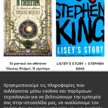
Τα μυστικά του αθάνατου
LISTEY’S STORY – STEPHEN
Νίκολας Φλάμελ: Η γητεύτρα
KING
€
€
29,02
5,80
Προσθήκη στο καλάθι
Χρησιμοποιούμε τις πληροφορίες που
Διαβάστε περισσότερα
συλλέγονται μέσω cookies και παρόμοιων
τεχνολογιών για να βελτιώσουμε την εμπειρία
σας στην ιστοσελίδα μας, να αναλύσουμε τον