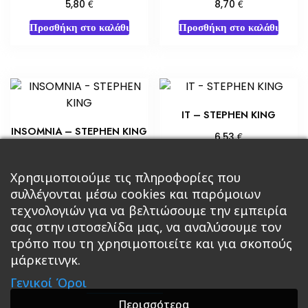
€
€
5,80
8,70
Προσθήκη στο καλάθι
Προσθήκη στο καλάθι
IT – STEPHEN KING
INSOMNIA – STEPHEN KING
€
6,53
€
7,25
Προσθήκη στο καλάθι
Προσθήκη στο καλάθι
Χρησιμοποιούμε τις πληροφορίες που
συλλέγονται μέσω cookies και παρόμοιων
τεχνολογιών για να βελτιώσουμε την εμπειρία
σας στην ιστοσελίδα μας, να αναλύσουμε τον
τρόπο που τη χρησιμοποιείτε και για σκοπούς
μάρκετινγκ.
Κεντρική
Βιβλία
Comics
Αξεσουάρ & Δώρα
Γενικοί Όροι
Roleplaying Games
Ψυχαγωγία
Εκδόσεις Βάρδος
Gift Boxes
Σε Προσφορά
Περισσότερα