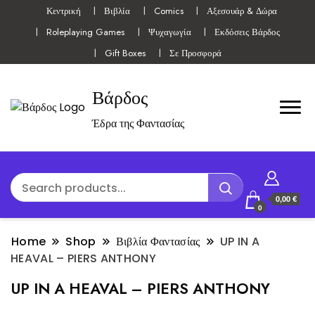
Κεντρική
Βιβλία
Comics
Αξεσουάρ & Δώρα
Roleplaying Games
Ψυχαγωγία
Εκδόσεις Βάρδος
Gift Boxes
Σε Προσφορά
Βάρδος
Έδρα της Φαντασίας
0,00 €
0
Home
Shop
Βιβλία Φαντασίας
UP IN A
HEAVAL – PIERS ANTHONY
UP IN A HEAVAL – PIERS ANTHONY