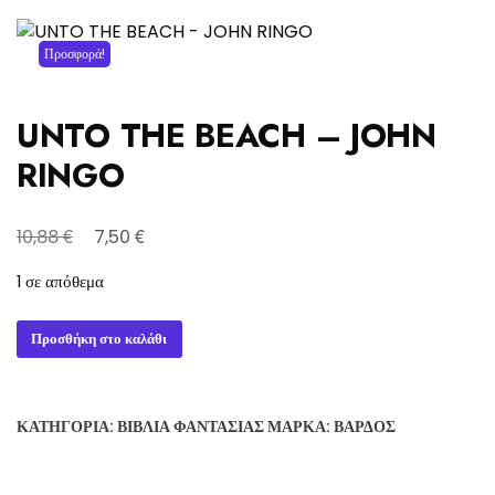
Προσφορά!
UNTO THE BEACH – JOHN
RINGO
Original
Η
€
€
10,88
7,50
price
τρέχουσα
1 σε απόθεμα
was:
τιμή
10,88 €.
είναι:
UNTO
Προσθήκη στο καλάθι
7,50 €.
THE
BEACH
-
ΚΑΤΗΓΟΡΊΑ:
ΒΙΒΛΊΑ ΦΑΝΤΑΣΊΑΣ
ΜΆΡΚΑ:
ΒΆΡΔΟΣ
JOHN
RINGO
ποσότητα