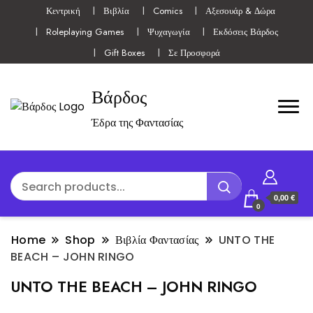
Κεντρική
Βιβλία
Comics
Αξεσουάρ & Δώρα
Roleplaying Games
Ψυχαγωγία
Εκδόσεις Βάρδος
Gift Boxes
Σε Προσφορά
Βάρδος
Έδρα της Φαντασίας
0,00 €
0
Home
Shop
Βιβλία Φαντασίας
UNTO THE
BEACH – JOHN RINGO
UNTO THE BEACH – JOHN RINGO