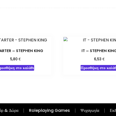
TARTER – STEPHEN KING
IT – STEPHEN KIN
€
€
5,80
6,53
ροσθήκη στο καλάθι
Προσθήκη στο καλάθ
άρ & Δώρα
Roleplaying Games
Ψυχαγωγία
Εκδ