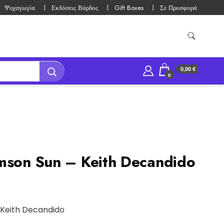
Ψυχαγωγία
Εκδόσεις Βάρδος
Gift Boxes
Σε Προσφορά
0,00 €
0
mson Sun – Keith Decandido
 Keith Decandido