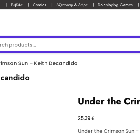
ή
Βιβλία
Comics
Αξεσουάρ & Δώρα
Roleplaying Games
rimson Sun – Keith Decandido
ecandido
Under the Cri
€
25,39
Under the Crimson Sun –