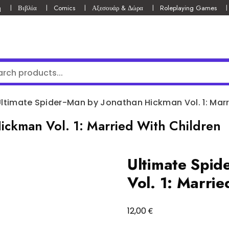
ή
Βιβλία
Comics
Αξεσουάρ & Δώρα
Roleplaying Games
ltimate Spider-Man by Jonathan Hickman Vol. 1: Marr
ickman Vol. 1: Married With Children
Ultimate Spid
Vol. 1: Marrie
€
12,00