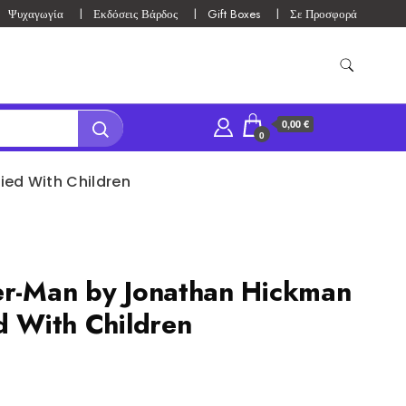
Ψυχαγωγία
Εκδόσεις Βάρδος
Gift Boxes
Σε Προσφορά
0,00 €
0
ied With Children
er-Man by Jonathan Hickman
d With Children