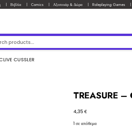
ή
Βιβλία
Comics
Αξεσουάρ & Δώρα
Roleplaying Games
CLIVE CUSSLER
TREASURE – 
€
4,35
1 σε απόθεμα