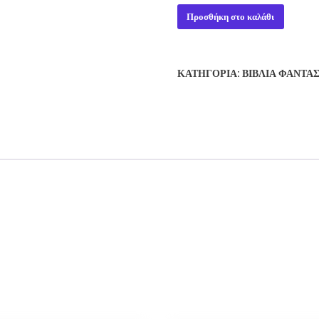
TREASURE
Προσθήκη στο καλάθι
-
CLIVE
CUSSLER
ΚΑΤΗΓΟΡΊΑ:
ΒΙΒΛΊΑ ΦΑΝΤΑ
ποσότητα