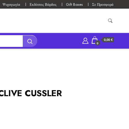
Ψυχαγωγία
Εκδόσεις Βάρδος
Gift Boxes
Σε Προσφορά
0,00 €
0
CLIVE CUSSLER