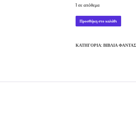
1 σε απόθεμα
TIME
Προσθήκη στο καλάθι
SPIKE
-
ERIC
ΚΑΤΗΓΟΡΊΑ:
ΒΙΒΛΊΑ ΦΑΝΤΑ
FLINT
ποσότητα