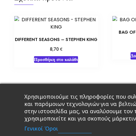
BAG OF
DIFFERENT SEASONS – STEPHEN KING
€
8,70
Δι
Προσθήκη στο καλάθι
Χρησιμοποιούμε τις πληροφορίες που συλ
Κεντρική
Βιβλία
Comics
Αξεσου
και παρόμοιων τεχνολογιών για να βελτι
στην ιστοσελίδα μας, να αναλύσουμε τον
χρησιμοποιείτε και για σκοπούς μάρκετιν
A 
Γενικοί Όροι