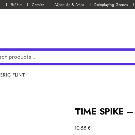
ή
Βιβλία
Comics
Αξεσουάρ & Δώρα
Roleplaying Games
 ERIC FLINT
TIME SPIKE –
€
10,88