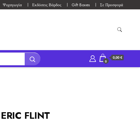
Ψυχαγωγία
Εκδόσεις Βάρδος
Gift Boxes
Σε Προσφορά
0,00 €
0
 ERIC FLINT