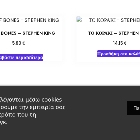
 BONES – STEPHEN KING
ΤΟ ΚΟΡΑΚΙ – STEPHEN
€
€
5,80
14,15
Προσθήκη στο καλάθ
αβάστε περισσότερα
λέγονται μέσω cookies
άρ & Δώρα
Roleplaying Games
Ψυχαγωγία
Εκδ
ώσουμε την εμπειρία σας
Πε
 τρόπο που τη
γκ.
theme by GradientThemes - A theme by Gradient The