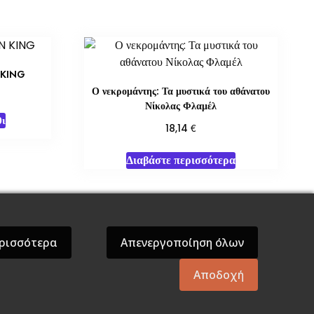
 KING
Ο νεκρομάντης: Τα μυστικά του αθάνατου
Νίκολας Φλαμέλ
ι
€
18,14
Διαβάστε περισσότερα
όσεις Βάρδος
Gift Boxes
Σε Προσφορά
ρισσότερα
Απενεργοποίηση όλων
Αποδοχή
mes