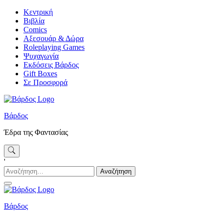
Skip
Κεντρική
to
Βιβλία
content
Comics
Αξεσουάρ & Δώρα
Roleplaying Games
Ψυχαγωγία
Εκδόσεις Βάρδος
Gift Boxes
Σε Προσφορά
Βάρδος
Έδρα της Φαντασίας
'
Αναζήτηση
για:
Βάρδος