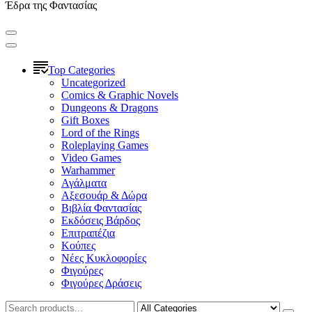
Έδρα της Φαντασίας
Top Categories
Uncategorized
Comics & Graphic Novels
Dungeons & Dragons
Gift Boxes
Lord of the Rings
Roleplaying Games
Video Games
Warhammer
Αγάλματα
Αξεσουάρ & Δώρα
Βιβλία Φαντασίας
Εκδόσεις Βάρδος
Επιτραπέζια
Κούπες
Νέες Κυκλοφορίες
Φιγούρες
Φιγούρες Δράσεις